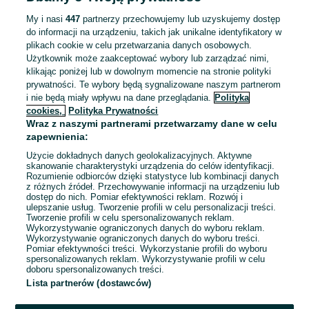
ZNALEŹLIŚMY 0
Sortowanie
Opcje przeglądania
OGŁOSZEŃ
My i nasi
447
partnerzy przechowujemy lub uzyskujemy dostęp
do informacji na urządzeniu, takich jak unikalne identyfikatory w
plikach cookie w celu przetwarzania danych osobowych.
Użytkownik może zaakceptować wybory lub zarządzać nimi,
klikając poniżej lub w dowolnym momencie na stronie polityki
prywatności. Te wybory będą sygnalizowane naszym partnerom
i nie będą miały wpływu na dane przeglądania.
Polityka
cookies,
Polityka Prywatności
Wraz z naszymi partnerami przetwarzamy dane w celu
zapewnienia:
Użycie dokładnych danych geolokalizacyjnych. Aktywne
skanowanie charakterystyki urządzenia do celów identyfikacji.
Rozumienie odbiorców dzięki statystyce lub kombinacji danych
Przepraszamy, nie znaleźliśmy tego,
z różnych źródeł. Przechowywanie informacji na urządzeniu lub
dostęp do nich. Pomiar efektywności reklam. Rozwój i
czego szukasz.
ulepszanie usług. Tworzenie profili w celu personalizacji treści.
Tworzenie profili w celu spersonalizowanych reklam.
Wykorzystywanie ograniczonych danych do wyboru reklam.
Wykorzystywanie ograniczonych danych do wyboru treści.
Pomiar efektywności treści. Wykorzystanie profili do wyboru
spersonalizowanych reklam. Wykorzystywanie profili w celu
doboru spersonalizowanych treści.
Lista partnerów (dostawców)