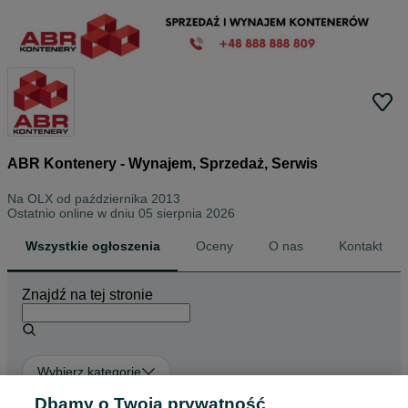
ABR Kontenery - Wynajem, Sprzedaż, Serwis
Na OLX od
października 2013
Ostatnio online w dniu 05 sierpnia 2026
Wszystkie ogłoszenia
Oceny
O nas
Kontakt
Znajdź na tej stronie
Wybierz kategorię
Dbamy o Twoją prywatność