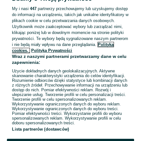
ZNALEŹLIŚMY 0
Sortowanie
Opcje przeglądania
OGŁOSZEŃ
My i nasi
447
partnerzy przechowujemy lub uzyskujemy dostęp
do informacji na urządzeniu, takich jak unikalne identyfikatory w
plikach cookie w celu przetwarzania danych osobowych.
Użytkownik może zaakceptować wybory lub zarządzać nimi,
klikając poniżej lub w dowolnym momencie na stronie polityki
prywatności. Te wybory będą sygnalizowane naszym partnerom
i nie będą miały wpływu na dane przeglądania.
Polityka
cookies,
Polityka Prywatności
Wraz z naszymi partnerami przetwarzamy dane w celu
zapewnienia:
Użycie dokładnych danych geolokalizacyjnych. Aktywne
skanowanie charakterystyki urządzenia do celów identyfikacji.
Rozumienie odbiorców dzięki statystyce lub kombinacji danych
Przepraszamy, nie znaleźliśmy tego,
z różnych źródeł. Przechowywanie informacji na urządzeniu lub
dostęp do nich. Pomiar efektywności reklam. Rozwój i
czego szukasz.
ulepszanie usług. Tworzenie profili w celu personalizacji treści.
Tworzenie profili w celu spersonalizowanych reklam.
Wykorzystywanie ograniczonych danych do wyboru reklam.
Wykorzystywanie ograniczonych danych do wyboru treści.
Pomiar efektywności treści. Wykorzystanie profili do wyboru
spersonalizowanych reklam. Wykorzystywanie profili w celu
doboru spersonalizowanych treści.
Lista partnerów (dostawców)