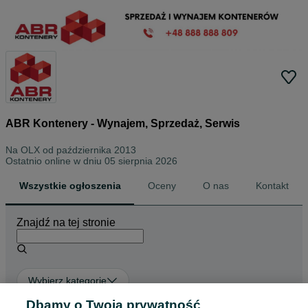
ABR Kontenery - Wynajem, Sprzedaż, Serwis
Na OLX od
października 2013
Ostatnio online w dniu 05 sierpnia 2026
Wszystkie ogłoszenia
Oceny
O nas
Kontakt
Znajdź na tej stronie
Wybierz kategorię
Dbamy o Twoją prywatność