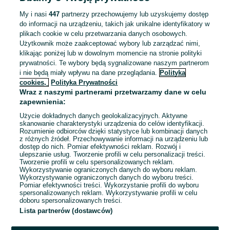
ZNALEŹLIŚMY 0
Sortowanie
Opcje przeglądania
OGŁOSZEŃ
My i nasi
447
partnerzy przechowujemy lub uzyskujemy dostęp
do informacji na urządzeniu, takich jak unikalne identyfikatory w
plikach cookie w celu przetwarzania danych osobowych.
Użytkownik może zaakceptować wybory lub zarządzać nimi,
klikając poniżej lub w dowolnym momencie na stronie polityki
prywatności. Te wybory będą sygnalizowane naszym partnerom
i nie będą miały wpływu na dane przeglądania.
Polityka
cookies,
Polityka Prywatności
Wraz z naszymi partnerami przetwarzamy dane w celu
zapewnienia:
Użycie dokładnych danych geolokalizacyjnych. Aktywne
skanowanie charakterystyki urządzenia do celów identyfikacji.
Rozumienie odbiorców dzięki statystyce lub kombinacji danych
Przepraszamy, nie znaleźliśmy tego,
z różnych źródeł. Przechowywanie informacji na urządzeniu lub
dostęp do nich. Pomiar efektywności reklam. Rozwój i
czego szukasz.
ulepszanie usług. Tworzenie profili w celu personalizacji treści.
Tworzenie profili w celu spersonalizowanych reklam.
Wykorzystywanie ograniczonych danych do wyboru reklam.
Wykorzystywanie ograniczonych danych do wyboru treści.
Pomiar efektywności treści. Wykorzystanie profili do wyboru
spersonalizowanych reklam. Wykorzystywanie profili w celu
doboru spersonalizowanych treści.
Lista partnerów (dostawców)