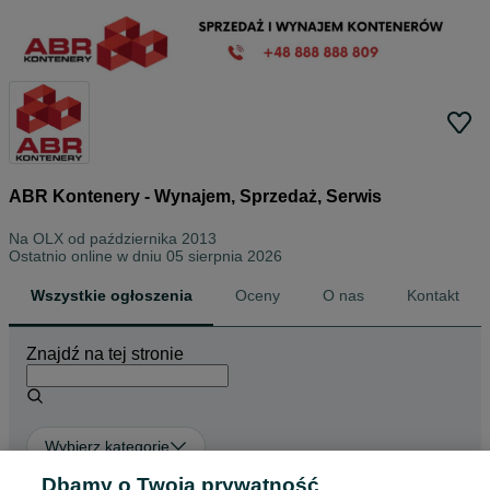
ABR Kontenery - Wynajem, Sprzedaż, Serwis
Na OLX od
października 2013
Ostatnio online w dniu 05 sierpnia 2026
Wszystkie ogłoszenia
Oceny
O nas
Kontakt
Znajdź na tej stronie
Wybierz kategorię
Dbamy o Twoją prywatność